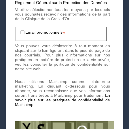
Règlement Général sur la Protection des Données
Veuillez sélectionner tous les moyens par lesquels
vous souhaitez recevoir des informations de la part
de la Clinique de la Croix d'Or :
CONTACTEZ-NOUS
Email promotionnels
*
POUR UN RENDEZ-
VOUS
Vous pouvez vous désinscrire à tout moment en
cliquant sur le lien figurant dans le pied de page de
nos courriels. Pour plus d'informations sur nos
pratiques en matière de protection de la vie privée,
veuillez consulter la politique de confidentialité sur
notre site web.
Une fois votre évaluation personnalisée reçue par email
Nous utilisons Mailchimp comme plateforme
du Dr Meyer, votre dossier patient sera finalisé. Vous
marketing. En cliquant ci-dessous pour vous
pourrez alors prendre rendez-vous à la Clinique du
abonner, vous reconnaissez que vos informations
Cheveu en nous contactant directement via notre
seront transférées à Mailchimp pour traitement.
En
formulaire en ligne, par téléphone au
+41227365050
ou
savoir plus sur les pratiques de confidentialité de
par email à
hair@cliniquedelacroixdor.ch
.
Mailchimp
Nos traitements à la Clinique