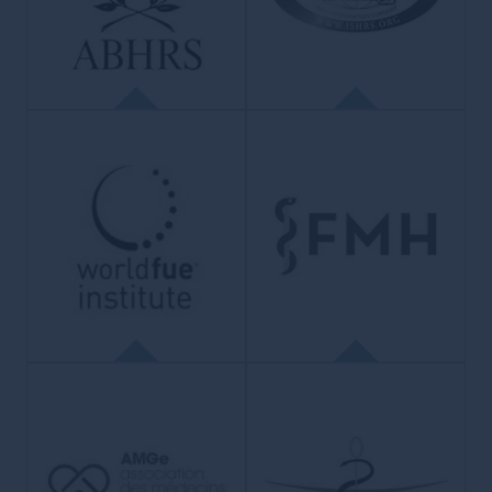
ABHRS
ISHRS
American Board of Hair
Restoration Surgery
International Society of Hair
Restoration Surgery
Diplôme américain représentant
la plus haute distinction dans le
Plus grande société au monde.
milieu de la chirurgie capillaire.
WFI
FMH
World FUE Institute
Fédération Médicale
Organisation pédagogique et
Helvétique
scientifique de professionnels de