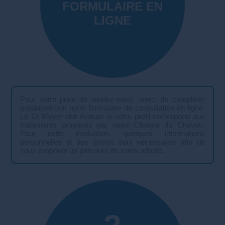
FORMULAIRE EN
LIGNE
Pour votre prise de rendez-vous, merci de compléter
préalablement notre formulaire de consultation en ligne.
Le Dr Meyer doit évaluer si votre profil correspond aux
traitements proposés par notre Clinique du Cheveu.
Pour cette évaluation, quelques informations
personnelles et des photos sont nécessaires afin de
vous proposer un parcours de soins adapté.