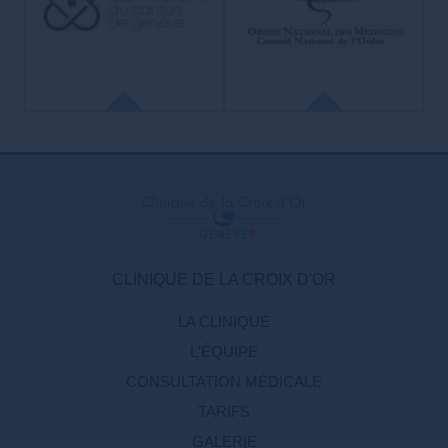
la santé agréés au niveau
Association professionnelle des
international. But: promouvoir la
médecins en Suisse.
maîtrise dans le domaine de la
Représente 42’000 membres et
restauration capillaire en utilisant
fédère plus de 70 organisations
les techniques et la
médicales.
méthodologie FUE.
ORDRE DES
AMGE
MÉDECINS
FRANCE
Association des Médecins du
canton de Genève
La seule institution qui
Objectif de promouvoir une
rassemble et fédère, en
médecine de qualité.
France
Représente le corps médical
l’ensemble des médecins, quel
genevois devant les autorités
que soit leur statut, leur mode
fédérales et cantonales, les
CLINIQUE DE LA CROIX D'OR
d’exercice et leur spécialité. Il
assureurs et l’ensemble des
est le garant de la relation
partenaires de la santé.
médecin-patient.
LA CLINIQUE
L'ÉQUIPE
CONSULTATION MÉDICALE
TARIFS
GALERIE