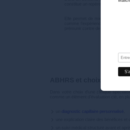
Mailc
constitue un repère objectif pour le
Elle permet de mieux comprendre 
comme l’expérience, la transparen
prémunir contre des pratiques insu
ABHRS et choix d’une cli
Dans votre choix d’une clinique spécialis
comme un élément d’évaluation clé, en plu
un
diagnostic capillaire personnalisé
,
une explication claire des bénéfices et 
un suivi médical structuré avant et après