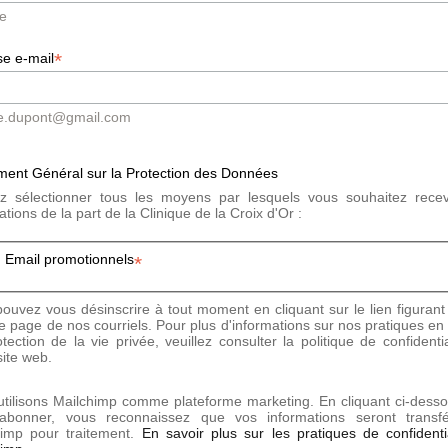
e
 simple label déclaratif. Elle repose sur plusieurs exigences cumulat
*
e e-mail
ration capillaire,
cheveux,
e.dupont@gmail.com
nt sur les connaissances théoriques et la pratique médicale.
ent Général sur la Protection des Données
se ciblé, sans pour autant garantir un résultat automatique ou uni
lez sélectionner tous les moyens par lesquels vous souhaitez rece
ualité d’une prise en charge dépend toujours de l’indication, de la techn
ations de la part de la Clinique de la Croix d'Or :
Email promotionnels
*
ouvez vous désinscrire à tout moment en cliquant sur le lien figurant
e page de nos courriels. Pour plus d'informations sur nos pratiques en
tection de la vie privée, veuillez consulter la politique de confidentia
site web.
epère utile pour les patients
tilisons Mailchimp comme plateforme marketing. En cliquant ci-dess
abonner, vous reconnaissez que vos informations seront transf
himp pour traitement.
En savoir plus sur les pratiques de confidenti
effe de cheveux est très hétérogène, notamment à Genève et en Suis