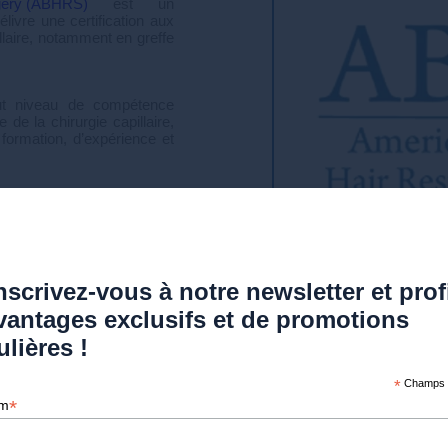
rgery (ABHRS)
est un
livre une certification aux
llaire, notamment en greffe
aut niveau de compétence
de la chirurgie capillaire,
 formation, d’expérience et
rée comme
la référence
tière de certification en
nscrivez-vous à notre newsletter et prof
vantages exclusifs et de promotions
ulières !
*
Champs o
*
om
tion ABHRS ?