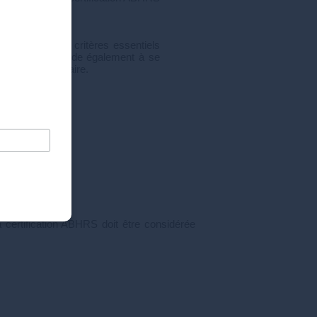
ment d’autres critères essentiels
réalisés. Elle aide également à se
médical capillaire.
a certification ABHRS doit être considérée