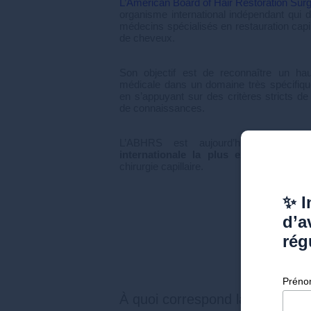
L’American Board of Hair Restoration Su
organisme international indépendant qui dé
médecins spécialisés en restauration capi
de cheveux.
Son objectif est de reconnaître un h
médicale dans un domaine très spécifique 
en s’appuyant sur des critères stricts de
de connaissances.
L’ABHRS est aujourd’hui considé
internationale la plus exigeante
en ma
chirurgie capillaire.
✨ I
d’a
rég
Prén
À quoi correspond la certifica