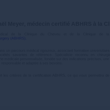
ël Meyer, médecin certifié ABHRS à la C
dical de la Clinique du Cheveu et de la Clinique de l
Surgery (ABHRS).
t dans un parcours médical rigoureux, associant formation universitaire,
étés savantes de référence. Spécialiste reconnu en chirurgie
e médicale personnalisée, fondée sur des indications précises, une in
 responsable et adaptée à ses besoins.
 les critères de la certification ABHRS, ce qui vous permettra d