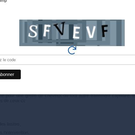
himp
s patients.
le parcours et le niveau de spécialisation d’un médecin, en complé
ce de l’information et le cadre médical dans lequel les soins sont 
ffisamment encadrées, parfois rencontrées dans le cadre du tourisme 
nique de greffe de cheveux
ée pour une greffe de cheveux ou tout autre traitement capillaire, l
s de ceux-ci:
des limites,
 l’intervention.