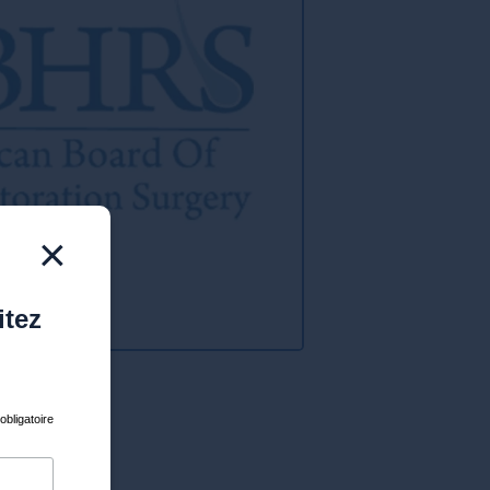
×
itez
bligatoire