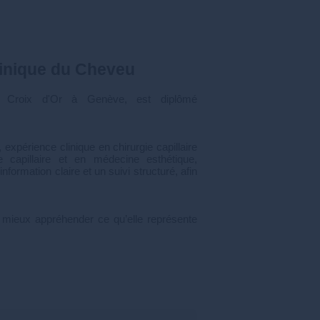
linique du Cheveu
a Croix d'Or à Genève, est diplômé
 expérience clinique en chirurgie capillaire
 capillaire et en médecine esthétique,
formation claire et un suivi structuré, afin
e mieux appréhender ce qu’elle représente